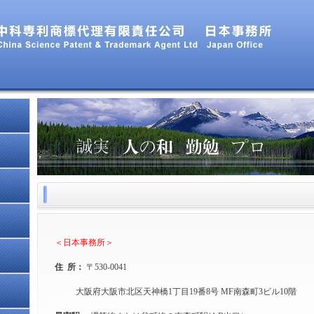
＜日本事務所＞
住 所：
〒530-0041
大阪府大阪市北区天神橋1丁目19番8号 MF南森町3ビル10階