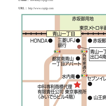
E-mail：
sawada@csptjp.com
URL：
http://www.csptjp.com