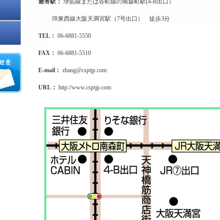
最寄駅：
堺筋線または谷町線の南森町駅(4-B出口）
JR東西線大阪天満宮駅（7号出口） 徒歩3分
TEL：
06-6881-5550
FAX：
06-6881-5510
E-mail：
zhang@csptjp.com
URL：
http://www.csptjp.com